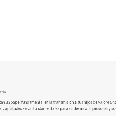
INICIO
CONÓCENOS
SERVICIOS
B
ario
En
OCTUBRE:
an un papel fundamental en la transmisión a sus hijos de valores, n
Hábitos
y aptitudes serán fundamentales para su desarrollo personal y soc
Y
Rutinas