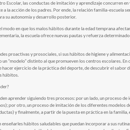
ro Escolar, las conductas de imitación y aprendizaje concurren en 
e a la acción de los padres. Por ende, la relación familia-escuela s
ra su autonomía y desarrollo posterior.
a el modo en que los malos hábitos durante la edad temprana afecta
ementaria, la escuela ofrece nuevas pautas y refuerza determinado
des proactivas y prosociales, si sus hábitos de higiene y alimentaci
 un “modelo” distinto al que promueven los centros escolares. En c
de hacer ejercicio de la práctica del deporte, de descubrir el sab
s hábitos.
nder?
den aprender siguiendo tres procesos: por un lado, un proceso de i
ños); por otro, un proceso de imitación de los diferentes modelos
as) y finalmente, a partir de la puesta en práctica en la familia, e
enseñarles hábitos saludables que puedan incorporar a sus rutinas, p