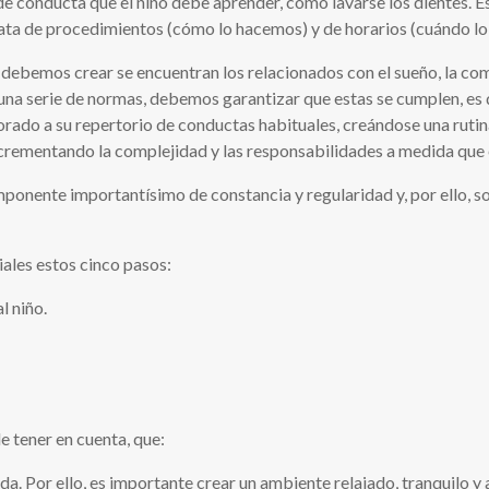
de conducta que el niño debe aprender, como lavarse los dientes. E
trata de procedimientos (cómo lo hacemos) y de horarios (cuándo l
debemos crear se encuentran los relacionados con el sueño, la comid
 una serie de normas, debemos garantizar que estas se cumplen, es 
orado a su repertorio de conductas habituales, creándose una rutin
rementando la complejidad y las responsabilidades a medida que el
ponente importantísimo de constancia y regularidad y, por ello, s
iales estos cinco pasos:
l niño.
de tener en cuenta, que:
ida. Por ello, es importante crear un ambiente relajado, tranquilo y