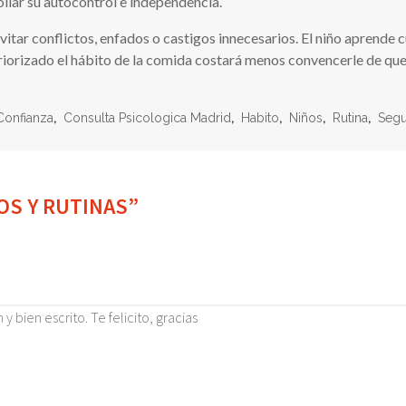
llar su autocontrol e independencia.
tar conflictos, enfados o castigos innecesarios. El niño aprende cu
nteriorizado el hábito de la comida costará menos convencerle de q
Confianza
,
Consulta Psicologica Madrid
,
Habito
,
Niños
,
Rutina
,
Segu
OS Y RUTINAS”
bien escrito. Te felicito, gracias