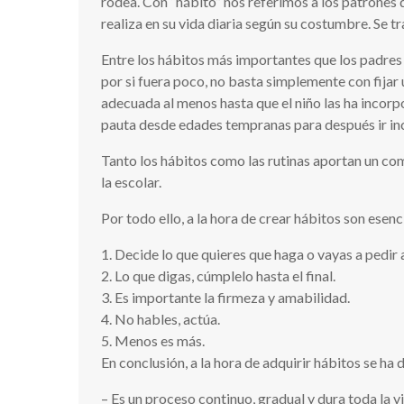
rodea. Con “hábito” nos referimos a los patrones 
realiza en su vida diaria según su costumbre. Se 
Entre los hábitos más importantes que los padres 
por si fuera poco, no basta simplemente con fijar
adecuada al menos hasta que el niño las ha incorp
pauta desde edades tempranas para después ir inc
Tanto los hábitos como las rutinas aportan un com
la escolar.
Por todo ello, a la hora de crear hábitos son esenc
1. Decide lo que quieres que haga o vayas a pedir a
2. Lo que digas, cúmplelo hasta el final.
3. Es importante la firmeza y amabilidad.
4. No hables, actúa.
5. Menos es más.
En conclusión, a la hora de adquirir hábitos se ha 
– Es un proceso continuo, gradual y dura toda la v