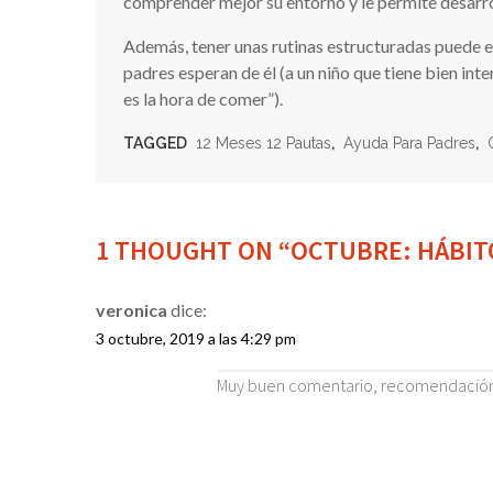
comprender mejor su entorno y le permite desarro
Además, tener unas rutinas estructuradas puede evi
padres esperan de él (a un niño que tiene bien i
es la hora de comer”).
TAGGED
12 Meses 12 Pautas
,
Ayuda Para Padres
,
1 THOUGHT ON “OCTUBRE: HÁBIT
veronica
dice:
3 octubre, 2019 a las 4:29 pm
Muy buen comentario, recomendación y 