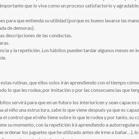
es importante que lo viva como un proceso satisfactorio y agradable
ones para que entienda su utilidad (porque es bueno lavarse las man
ada de demoras).
 las descripciones de las conductas.
aras.
ciencia y la repetición. Los hábitos pueden tardar algunos meses en
le.
stas rutinas, que ellos solos irán aprendiendo con el tiempo cómo e
 lo que les rodea, por imitación o por las consecuencias que ten
bitos servirá para que en un futuro los interioricen y sean capace
a al niño una estructura, sabe lo que viene después ya que es ca
el control que el niño tiene sobre lo que le rodea y por tanto, su c
ene su momento, con la repetición irá aprendiendo a autorregularse
e ordenar los juguetes que he utilizado antes de irme a bañar…), lo 