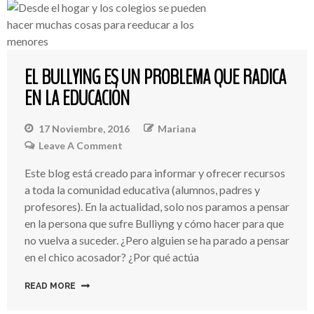
EL BULLYING ES UN PROBLEMA QUE RADICA
EN LA EDUCACIÓN
17 Noviembre, 2016
Mariana
Leave A Comment
On
El
Este blog está creado para informar y ofrecer recursos
Bullying
a toda la comunidad educativa (alumnos, padres y
Es
Un
profesores). En la actualidad, solo nos paramos a pensar
Problema
en la persona que sufre Bulliyng y cómo hacer para que
Que
no vuelva a suceder. ¿Pero alguien se ha parado a pensar
Radica
en el chico acosador? ¿Por qué actúa
En
La
READ MORE
Educación