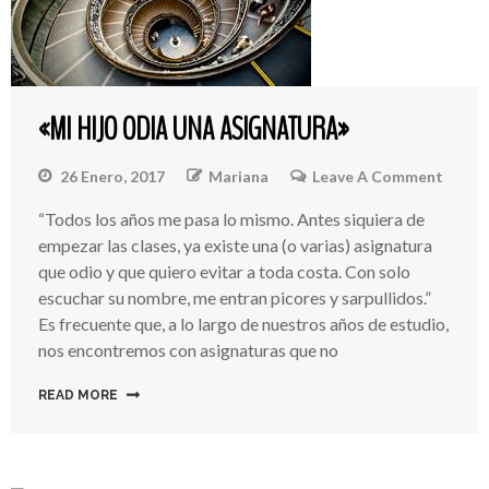
«MI HIJO ODIA UNA ASIGNATURA»
26 Enero, 2017
Mariana
Leave A Comment
On
«Mi
“Todos los años me pasa lo mismo. Antes siquiera de
Hijo
empezar las clases, ya existe una (o varias) asignatura
Odia
Una
que odio y que quiero evitar a toda costa. Con solo
Asign
escuchar su nombre, me entran picores y sarpullidos.”
Es frecuente que, a lo largo de nuestros años de estudio,
nos encontremos con asignaturas que no
READ MORE