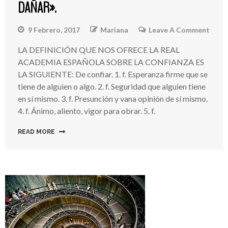
DAÑAR».
9 Febrero, 2017
Mariana
Leave A Comment
On
La
LA DEFINICIÓN QUE NOS OFRECE LA REAL
CON
ACADEMIA ESPAÑOLA SOBRE LA CONFIANZA ES
Signi
«nad
LA SIGUIENTE: De confiar. 1. f. Esperanza firme que se
Me
tiene de alguien o algo. 2. f. Seguridad que alguien tiene
Pued
en sí mismo. 3. f. Presunción y vana opinión de sí mismo.
Dañar
4. f. Ánimo, aliento, vigor para obrar. 5. f.
READ MORE