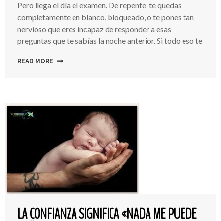
Ansiedad
Pero llega el día el examen. De repente, te quedas
Los
completamente en blanco, bloqueado, o te pones tan
Exámenes
nervioso que eres incapaz de responder a esas
preguntas que te sabías la noche anterior. Si todo eso te
READ MORE
LA CONFIANZA SIGNIFICA «NADA ME PUEDE