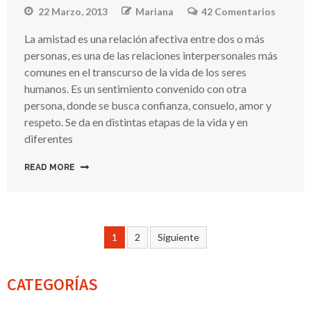
22 Marzo, 2013
Mariana
42 Comentarios
En
Adoles
La amistad es una relación afectiva entre dos o más
Y
personas, es una de las relaciones interpersonales más
Amista
comunes en el transcurso de la vida de los seres
humanos. Es un sentimiento convenido con otra
persona, donde se busca confianza, consuelo, amor y
respeto. Se da en distintas etapas de la vida y en
diferentes
READ MORE
1
2
Siguiente
Navegación
de
CATEGORÍAS
entradas