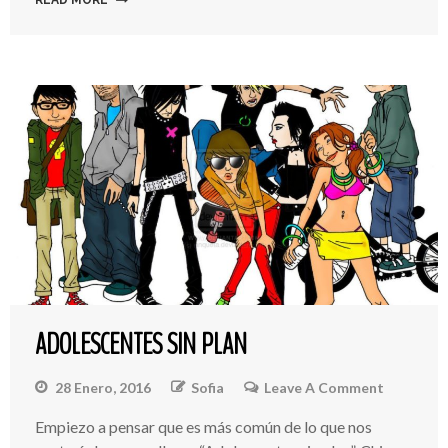
READ MORE
ADOLESCENTES SIN PLAN
28 Enero, 2016
Sofia
Leave A Comment
On
Adolesce
Empiezo a pensar que es más común de lo que nos
Sin